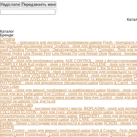
Катал
Каталог
Бренди:
Christina
Bio Phyto – препарати для догляду за проблемною шкірою
Fresh - препарати 
натуральний рослинний пілінг.
Unstress - лінія для відновлення та захисту шкір
очей Christina
Forever Young - Омолоджуюча лінія (25+).
Comodex - Лінія для 
Repair Hydra
Line Repair Firm
Line Repair Fix
Line Repair Glow
Nuance - Іннова
Holy Land Ізраїль
ACNOX - лінія для проблемної шкіри.
AGE CONTROL - лінія з фітоестрогенами 
COMPLEX Multi-fruit system - лінія з AHA кислотами
AZULENE - лінія для чутливо
шкіри
BOLDCARE - лінія для корекції мімічних зморшок
C the SUCCESS - лінія 
комплексом
RENEW Formula - лінія з ліпоєвою кислотою для нормальної та сух
Пілінги Holy Land
VITALISE
MULTI VITAMIN
Youthful - лінія для молодої шкіри
P
пігментних плям
JUVELAST - лінія для відновлення та живлення сухої шкіри
C
PHYTOMIDE - лінія для відновлення збезводненої шкіри
Ginseng & Carrot - л
Anna Lotan
A Clear - серія для жирної, проблемної та комбінованої шкіри
Alodem - лінія д
лінія для всіх типів шкіри
Eye Contour - серія по догляду за шкірою навколо оч
сухості шкіри
Make Up - декоративна косметика
New Age Control - лінія для в
догляд за шкірою тіла, рук та ніг
GIGI Cosmetic Labs
AROMA ESSENCE - рослинні екстракти і масла.
BIOPLASMA - серія для догляд
COLLAGEN ELASTIN - лінія для сухої, збезводненої і в'ялої шкіри.
GiGi Несері
гіпоалергенна серія для гіперчутливої ​​шкіри.
RECOVERY - лінія для відновлен
для жирної пористої і проблемної шкіри
SUN CARE - сонцезахисні засоби
VIT
Peptide - Линия с пептидами для молодости и сияния кожи
ACNON - линия дл
RENEW
Dermo Control - серія для жирної і проблемної шкіри
Gels & Creams - Гелі і Кре
використання
Propioguard - Серія для проблемної шкіри (акне)
Redness - Сері