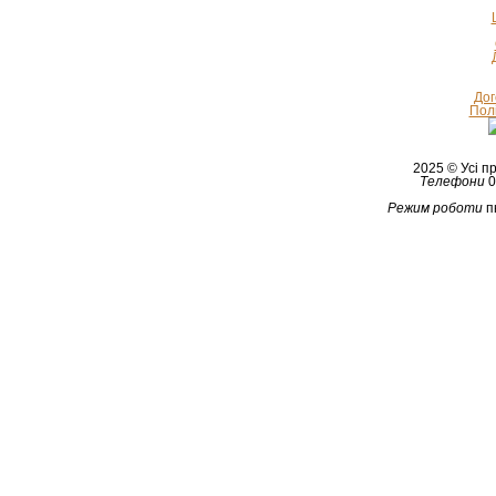
Дог
Полі
2025 © Усі 
Телефони
0
Режим роботи
п