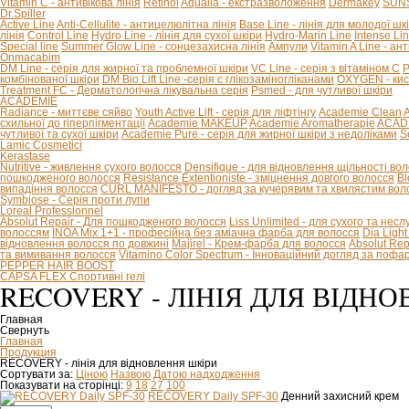
Vitamin C - антивікова лінія
Retinol
Aqualia - екстразволоження
Dermakey
SUNS
Dr.Spiller
Active Line
Anti-Cellulite - антицелюлітна лінія
Base Line - лінія для молодої шк
лінія
Control Line
Hydro Line - лінія для сухої шкіри
Hydro-Marin Line
Intense Li
Special line
Summer Glow Line - сонцезахисна лінія
Ампули
Vitamin A Line - ан
Onmacabim
DM Line - серія для жирної та проблемної шкіри
VC Line - серія з вітаміном С
P
комбінованої шкіри
DM Bio Lift Line -cерія с глікозаміногліканами
OXYGEN - кис
Treatment FC - Дерматологічна лікувальна серія
Psmed - для чутливої шкіри
ACADEMIE
Radiance - миттєве сяйво
Youth Active Lift - серія для ліфтінгу
Academie Clean
A
схильної до гіперпігментації
Academie MAKEUP
Academie Aromatherapie
ACADE
чутливої та сухої шкіри
Academie Pure - серія для жирної шкіри з недоліками
S
Lamic Cosmetici
Kerastase
Nutritive - живлення сухого волосся
Densifique - для відновлення щільності во
пошкодженого волосся
Resistance Extentioniste - зміцнення довгого волосся
Bl
випадіння волосся
CURL MANIFESTO - догляд за кучерявим та хвилястим вол
Symbiose - Серія проти лупи
Loreal Professionnel
Absolut Repair - Для пошкодженого волосся
Liss Unlimited - для сухого та нес
волоссям
INOA Mix 1+1 - професійна без аміачна фарба для волосся
Dia Ligh
відновлення волосся по довжині
Majirel - Крем-фарба для волосся
Absolut Rep
та вимивання волосся
Vitamino Color Spectrum - Інноваційний догляд за поф
PEPPER HAIR BOOST
CAPSA FLEX Спортивні гелі
RECOVERY - ЛІНІЯ ДЛЯ ВІДН
Главная
Свернуть
Главная
Продукция
RECOVERY - лінія для відновлення шкіри
Сортувати за:
Ціною
Назвою
Датою надходження
Показувати на сторінці:
9
18
27
100
RECOVERY Daily SPF-30
Денний захисний крем