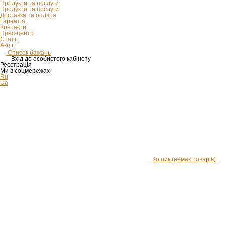
Продукти та послуги
Продукти та послуги
Доставка та оплата
Гарантія
Контакти
Прес-центр
Статті
Акції
Список бажань
Вхід до особистого кабінету
Реєстрація
Ми в соцмережах
Ru
Ua
Кошик
(немає товарів)