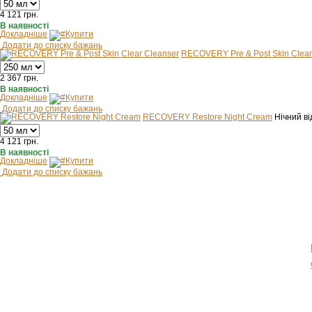
4 121
грн.
В наявності
Докладніше
Купити
Додати до списку бажань
RECOVERY Pre & Post Skin Clear
2 367
грн.
В наявності
Докладніше
Купити
Додати до списку бажань
RECOVERY Restore Night Cream
Нічний в
4 121
грн.
В наявності
Докладніше
Купити
Додати до списку бажань