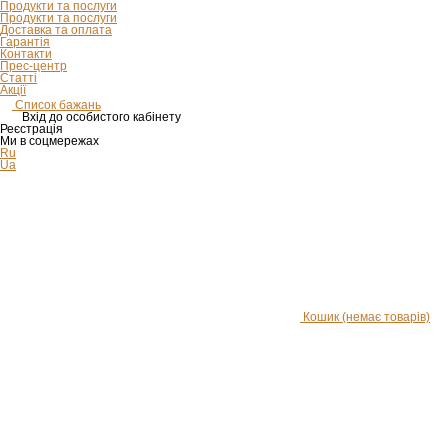
Продукти та послуги
Продукти та послуги
Доставка та оплата
Гарантія
Контакти
Прес-центр
Статті
Акції
Список бажань
Вхід до особистого кабінету
Реєстрація
Ми в соцмережах
Ru
Ua
Кошик
(немає товарів)