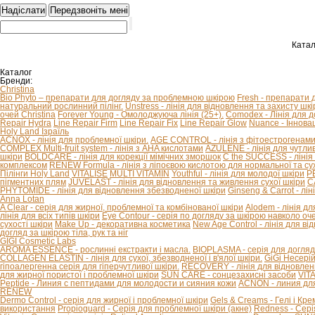
Катал
Каталог
Бренди:
Christina
Bio Phyto – препарати для догляду за проблемною шкірою
Fresh - препарати 
натуральний рослинний пілінг.
Unstress - лінія для відновлення та захисту шкір
очей Christina
Forever Young - Омолоджуюча лінія (25+).
Comodex - Лінія для 
Repair Hydra
Line Repair Firm
Line Repair Fix
Line Repair Glow
Nuance - Іннова
Holy Land Ізраїль
ACNOX - лінія для проблемної шкіри.
AGE CONTROL - лінія з фітоестрогенами 
COMPLEX Multi-fruit system - лінія з AHA кислотами
AZULENE - лінія для чутливо
шкіри
BOLDCARE - лінія для корекції мімічних зморшок
C the SUCCESS - лінія 
комплексом
RENEW Formula - лінія з ліпоєвою кислотою для нормальної та сух
Пілінги Holy Land
VITALISE
MULTI VITAMIN
Youthful - лінія для молодої шкіри
P
пігментних плям
JUVELAST - лінія для відновлення та живлення сухої шкіри
C
PHYTOMIDE - лінія для відновлення збезводненої шкіри
Ginseng & Carrot - л
Anna Lotan
A Clear - серія для жирної, проблемної та комбінованої шкіри
Alodem - лінія д
лінія для всіх типів шкіри
Eye Contour - серія по догляду за шкірою навколо оч
сухості шкіри
Make Up - декоративна косметика
New Age Control - лінія для в
догляд за шкірою тіла, рук та ніг
GIGI Cosmetic Labs
AROMA ESSENCE - рослинні екстракти і масла.
BIOPLASMA - серія для догляд
COLLAGEN ELASTIN - лінія для сухої, збезводненої і в'ялої шкіри.
GiGi Несері
гіпоалергенна серія для гіперчутливої ​​шкіри.
RECOVERY - лінія для відновлен
для жирної пористої і проблемної шкіри
SUN CARE - сонцезахисні засоби
VIT
Peptide - Линия с пептидами для молодости и сияния кожи
ACNON - линия дл
RENEW
Dermo Control - серія для жирної і проблемної шкіри
Gels & Creams - Гелі і Кре
використання
Propioguard - Серія для проблемної шкіри (акне)
Redness - Сері