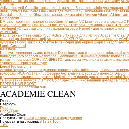
Vitamin C - антивікова лінія
Retinol
Aqualia - екстразволоження
Dermakey
SUNS
Dr.Spiller
Active Line
Anti-Cellulite - антицелюлітна лінія
Base Line - лінія для молодої шк
лінія
Control Line
Hydro Line - лінія для сухої шкіри
Hydro-Marin Line
Intense Li
Special line
Summer Glow Line - сонцезахисна лінія
Ампули
Vitamin A Line - ан
Onmacabim
DM Line - серія для жирної та проблемної шкіри
VC Line - серія з вітаміном С
P
комбінованої шкіри
DM Bio Lift Line -cерія с глікозаміногліканами
OXYGEN - кис
Treatment FC - Дерматологічна лікувальна серія
Psmed - для чутливої шкіри
ACADEMIE
Radiance - миттєве сяйво
Youth Active Lift - серія для ліфтінгу
Academie Clean
A
схильної до гіперпігментації
Academie MAKEUP
Academie Aromatherapie
ACADE
чутливої та сухої шкіри
Academie Pure - серія для жирної шкіри з недоліками
S
Lamic Cosmetici
Kerastase
Nutritive - живлення сухого волосся
Densifique - для відновлення щільності во
пошкодженого волосся
Resistance Extentioniste - зміцнення довгого волосся
Bl
випадіння волосся
CURL MANIFESTO - догляд за кучерявим та хвилястим вол
Symbiose - Серія проти лупи
Loreal Professionnel
Absolut Repair - Для пошкодженого волосся
Liss Unlimited - для сухого та нес
волоссям
INOA Mix 1+1 - професійна без аміачна фарба для волосся
Dia Ligh
відновлення волосся по довжині
Majirel - Крем-фарба для волосся
Absolut Rep
та вимивання волосся
Vitamino Color Spectrum - Інноваційний догляд за поф
PEPPER HAIR BOOST
CAPSA FLEX Спортивні гелі
ACADEMIE CLEAN
Главная
Свернуть
Главная
Продукция
Academie Clean
Сортувати за:
Ціною
Назвою
Датою надходження
Показувати на сторінці:
9
18
27
100
-16%