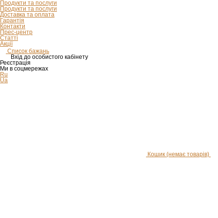
Продукти та послуги
Продукти та послуги
Доставка та оплата
Гарантія
Контакти
Прес-центр
Статті
Акції
Список бажань
Вхід до особистого кабінету
Реєстрація
Ми в соцмережах
Ru
Ua
Кошик
(немає товарів)