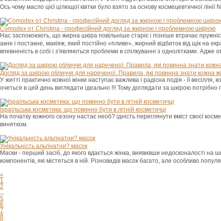
Ось чому масло цієї цілющої квітки було взято за основу космецевтичної лінії
Comodex от Christina - професійний догляд за жирною і проблемною шкірою
Нас заспокоюють, що жирна шкіра повільніше старіє і пізніше втрачає пружніс
акне і постакне, макіяж, який постійно «пливе», жирний відбиток від щік на е
впевненість в собі і з'являються проблеми в спілкуванні з однолітками. Адже о
Догляд за шкірою обличчя для нареченої. Правила, які повинна знати кожна жі
У житті практично кожної жінки наступає важлива і радісна подія - її весілля, к
очеться в цей день виглядати ідеально !!! Тому доглядати за шкірою потрібн
Ізраїльська косметика: що повинно бути в літній косметичці
На початку кожного сезону настає необ? ідність переглянути вміст своєї косм
винятком.
Унікальність альгінатни? масок
Маски - перший засіб, до якого вдається жінка, виявивши недосконалості на шк
компонентів, які містяться в ній. Різновидів масок багато, але особливо попу
«
1
2
...
5
6
7
8