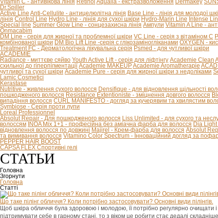
Vitamin C - антивікова лінія
Retinol
Aqualia - екстразволоження
Dermakey
SUNS
Dr.Spiller
Active Line
Anti-Cellulite - антицелюлітна лінія
Base Line - лінія для молодої шк
лінія
Control Line
Hydro Line - лінія для сухої шкіри
Hydro-Marin Line
Intense Li
Special line
Summer Glow Line - сонцезахисна лінія
Ампули
Vitamin A Line - ан
Onmacabim
DM Line - серія для жирної та проблемної шкіри
VC Line - серія з вітаміном С
P
комбінованої шкіри
DM Bio Lift Line -cерія с глікозаміногліканами
OXYGEN - кис
Treatment FC - Дерматологічна лікувальна серія
Psmed - для чутливої шкіри
ACADEMIE
Radiance - миттєве сяйво
Youth Active Lift - серія для ліфтінгу
Academie Clean
A
схильної до гіперпігментації
Academie MAKEUP
Academie Aromatherapie
ACADE
чутливої та сухої шкіри
Academie Pure - серія для жирної шкіри з недоліками
S
Lamic Cosmetici
Kerastase
Nutritive - живлення сухого волосся
Densifique - для відновлення щільності во
пошкодженого волосся
Resistance Extentioniste - зміцнення довгого волосся
Bl
випадіння волосся
CURL MANIFESTO - догляд за кучерявим та хвилястим вол
Symbiose - Серія проти лупи
Loreal Professionnel
Absolut Repair - Для пошкодженого волосся
Liss Unlimited - для сухого та нес
волоссям
INOA Mix 1+1 - професійна без аміачна фарба для волосся
Dia Ligh
відновлення волосся по довжині
Majirel - Крем-фарба для волосся
Absolut Rep
та вимивання волосся
Vitamino Color Spectrum - Інноваційний догляд за поф
PEPPER HAIR BOOST
CAPSA FLEX Спортивні гелі
СТАТЬИ
Головна
Згорнути
Головна
Статті
Що таке пілінг обличчя? Коли потрібно застосовувати? Основні види пілінгів.
Щоб шкіра обличчя була здоровою і молодою, її потрібно регулярно очищати і
підтримувати себе в гарному стані, то з віком це робити стає дедалі складніш