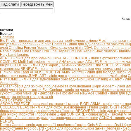
Катал
Каталог
Бренди:
Christina
Bio Phyto – препарати для догляду за проблемною шкірою
Fresh - препарати 
натуральний рослинний пілінг.
Unstress - лінія для відновлення та захисту шкір
очей Christina
Forever Young - Омолоджуюча лінія (25+).
Comodex - Лінія для 
Repair Hydra
Line Repair Firm
Line Repair Fix
Line Repair Glow
Nuance - Іннова
Holy Land Ізраїль
ACNOX - лінія для проблемної шкіри.
AGE CONTROL - лінія з фітоестрогенами 
COMPLEX Multi-fruit system - лінія з AHA кислотами
AZULENE - лінія для чутливо
шкіри
BOLDCARE - лінія для корекції мімічних зморшок
C the SUCCESS - лінія 
комплексом
RENEW Formula - лінія з ліпоєвою кислотою для нормальної та сух
Пілінги Holy Land
VITALISE
MULTI VITAMIN
Youthful - лінія для молодої шкіри
P
пігментних плям
JUVELAST - лінія для відновлення та живлення сухої шкіри
C
PHYTOMIDE - лінія для відновлення збезводненої шкіри
Ginseng & Carrot - л
Anna Lotan
A Clear - серія для жирної, проблемної та комбінованої шкіри
Alodem - лінія д
лінія для всіх типів шкіри
Eye Contour - серія по догляду за шкірою навколо оч
сухості шкіри
Make Up - декоративна косметика
New Age Control - лінія для в
догляд за шкірою тіла, рук та ніг
GIGI Cosmetic Labs
AROMA ESSENCE - рослинні екстракти і масла.
BIOPLASMA - серія для догляд
COLLAGEN ELASTIN - лінія для сухої, збезводненої і в'ялої шкіри.
GiGi Несері
гіпоалергенна серія для гіперчутливої ​​шкіри.
RECOVERY - лінія для відновлен
для жирної пористої і проблемної шкіри
SUN CARE - сонцезахисні засоби
VIT
Peptide - Линия с пептидами для молодости и сияния кожи
ACNON - линия дл
RENEW
Dermo Control - серія для жирної і проблемної шкіри
Gels & Creams - Гелі і Кре
використання
Propioguard - Серія для проблемної шкіри (акне)
Redness - Сері