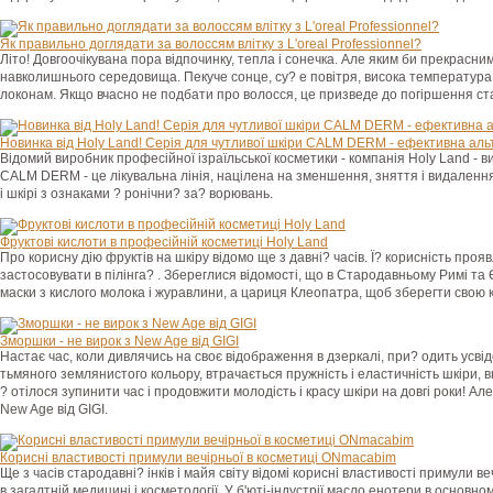
Як правильно доглядати за волоссям влітку з L'oreal Professionnel?
Літо! Довгоочікувана пора відпочинку, тепла і сонечка. Але яким би прекрасни
навколишнього середовища. Пекуче сонце, су? е повітря, висока температура
локонам. Якщо вчасно не подбати про волосся, це призведе до погіршення стан
Новинка від Holy Land! Серія для чутливої шкіри CALM DERM - ефективна ал
Відомий виробник професійної ізраїльської косметики - компанія Holy Land -
CALM DERM - це лікувальна лінія, націлена на зменшення, зняття і видалення 
і шкірі з ознаками ? ронічни? за? ворювань.
Фруктові кислоти в професійній косметиці Holy Land
Про корисну дію фруктів на шкіру відомо ще з давні? часів. Ї? корисність про
застосовувати в пілінга? . Збереглися відомості, що в Стародавньому Римі та
маски з кислого молока і журавлини, а цариця Клеопатра, щоб зберегти свою 
Зморшки - не вирок з New Age від GIGI
Настає час, коли дивлячись на своє відображення в дзеркалі, при? одить усв
тьмяного землянистого кольору, втрачається пружність і еластичність шкіри, вн
? отілося зупинити час і продовжити молодість і красу шкіри на довгі роки! Ал
New Age від GIGI.
Корисні властивості примули вечірньої в косметиці ONmacabim
Ще з часів стародавні? інків і майя світу відомі корисні властивості примули в
в загалтній медицині і косметології. У б'юті-індустрії масло енотери в основн