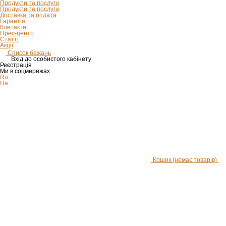
Продукти та послуги
Продукти та послуги
Доставка та оплата
Гарантія
Контакти
Прес-центр
Статті
Акції
Список бажань
Вхід до особистого кабінету
Реєстрація
Ми в соцмережах
Ru
Ua
Кошик
(немає товарів)