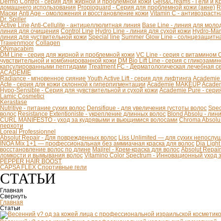
Dermo Control - серия для жирной и проблемной кожи
Gels&Creams - Гели и К
домашнего использования
Propioguard - Серия для проблемной кожи (акне)
R
Маски
Anti Age - омоложения и восстановление кожи
Vitamin C - антивозраст
Dr. Spiller
Active Line
Anti-Cellulite - антицеллюлитная линия
Base Line - линия для моло
линия для очищения
Control Line
Hydro Line - линия для сухой кожи
Hydro-Mar
линия для чуствительной кожи
Special line
Summer Glow Line - солнцезащитн
Trawenmoor
Collagen
ONmacabim
DM Line - серия для жирной и проблемной кожи
VC Line - серия с витамином 
чувствительной и комбинированной кожи
DM Bio Lift Line - cерия с гликозам
капсулированными пептидами
Treatment FC - Дерматологическая лечебная с
ACADEMIE
Radiance - мгновенное сияние
Youth Active Lift - серия для лифтинга
Academie
Acte - серия для кожи склонной к гиперпигментации
Academie MAKEUP
Academ
Hypo-Sensible - Серия для чувствительной и сухой кожи
Academie Pure - сери
Lamic Cosmetici
Kerastase
Nutritive - питание сухих волос
Densifique - для увеличения густоты волос
Spec
волос
Resistance Extentioniste - укрепление длинных волос
Blond Absolu - ли
CURL MANIFESTO - уход за кудрявыми и вьющимися волосами
Chroma Absolu
перхоти
Loreal Professionnel
Absolut Repair - Для поврежденных волос
Liss Unlimited — для сухих непослу
INOA Mix 1+1 — профессиональная без аммиачная краска для волос
Dia Ligh
восстановление волос по длине
Majirel - Крем-краска для волос
Absolut Repai
ломкости и вымывания волос
Vitamino Color Spectrum - Инновационный уход
PEPPER HAIR BOOST
CAPSA FLEX Спортивные гели
СТАТЬИ
Главная
Свернуть
Главная
Статьи