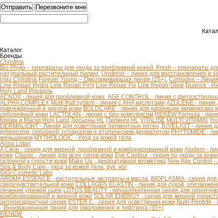
Катал
Каталог
Бренды:
Christina
Bio Phyto – препараты для ухода за проблемной кожей.
Fresh – препараты дл
натуральный растительный пилинг.
Unstress – линия для восстановления и з
глаз Christina
Forever Young – Омолаживающая линия (25+).
Comodex – Линия 
Line Repair Hydra
Line Repair Firm
Line Repair Fix
Line Repair Glow
Nuance - И
Holy Land Израиль
ACNOX - линия для проблемной кожи.
AGE CONTROL - линия с фитоэстроген
ALPHA COMPLEX Multi-fruit system - линия с AHA кислотами
AZULENE - линия 
поврежденной и зрелой кожи
BOLDCARE - линия для коррекции мимических
себорейной кожи
LACTOLAN - линия с био-комплексом
RENEW Formula - лини
Крема и Маски Holy Land
Лосьоны HL
Пилинги HL
VITALISE
MULTI VITAMIN
You
DERMALIGHT - Линия для осветления пигментных пятен
JUVELAST - линия д
куперозом, себореей, псориазом и атопическим дерматитом
PHYTOMIDE - ли
женьшенем
MYTHOLOGIC - Уход за кожей тела
Anna Lotan
A Clear - серия для жирной, проблемной и комбинированной кожи
Alodem - ли
кожи
Classic - линия для всех типов кожи
Eye Contour - серия по уходу за коже
склонной к сухости кожи
Make Up - декоративная косметика
New Age Control -
Spa & Body Care - уход за кожей тела, рук, ног
GIGI Cosmetic Labs
AROMA ESSENCE - растительные экстракты и масла.
BIOPLASMA - серия для
сверхчувствительной кожи
COLLAGEN ELASTIN - линия для сухой, обезвоженн
лечения угревой сыпи
LOTUS BEAUTY - гипоаллергенная серия для гиперчув
комбинированной и жирной кожи
SOLAR ENERGY - серия для жирной пористо
антиоксидантная серия
ESTER C - серия для осветлении кожи
Nutri-Peptide 
- Инновационная линия для омоложения и лифтинга (35+)
RENEW