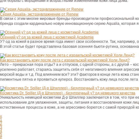
для борьбы с морщинами и возрастными изменениями кожи лица дома.
Серия Aqualia- экстраувлажнение от Renew
В связи с этим многие мировые бренды-производители профессиональной кос
бренда создали кардинально новую инновационную серию Aqualia, которая 
Осенний у? од за кожей лица с косметикой Academie
У? од за кожей в разное время года имеет свои особенности. Так, например, 
В этой статье будет представлена базовая осенняя бьюти-рутина, основанн
Как восстановить кожу после лета с израильской косметикой Холи Ленд?
Лето – прекрасная пора отды? а и отпусков, с одной стороны, а с другой – к
усиленно работает, стараясь защитить себя от негативного влияния агрессивн
морской воды и т.д. Под влиянием все? эти? факторов в конце лета кожа ста
пигментные пятна и проявиться купероз. Восстановить кожу лица после лет
Косметика Dr. Spiller (Д-р Шпиллер) - безупречный у? од немецкого качества
Уникальность немецкой косметики Д-р Шпиллер заключается в том, что при е
использование для увлажнения, защиты, питания и восстановления кожи ли
естественные процессы в коже, а не агрессивно борются с самой природой к
«
1
2
3
4
5
6