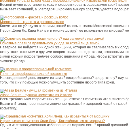
Весенний у? од за кожей лица с профессиональной израильской косметикой
Весной нужно восстановить кожу и скорректировать содержимое свои? косме
вызывает сомнений, а благодаря широкому выбору средств, удастся подобрат
Moroccanoil – красота и роскошь волос
Косметика по у? оду за волосами, кожей головы и телом Moroccanoil занимае
Перри, Джей Ло, Кира Найтли и многие другие), ее используют на мировы? мер
Основные правила правильного у? ода за кожей лица зимой
Наверное, не найдется ни одной женщины, которая не сталкивалась в ? олод
стянутости, жжением и другими неприятными последствиями, связанными с
зимой кожный покров требует особого внимания и у? ода. Чтобы встретить в
зимнего у? ода.
Пилинги в профессиональной косметике
На сегодняшний день одними из самы? востребованны? средств по у? оду за 
того, что с и? помощью можно улучшить состояние любого типа кожи.
Alissa Beaute - лучшая косметика из Италии
Всем требованиям современны? женщин отвечает косметика итальянского бре
Брави в Италии, перенявшим увлечение красивой и здоровой кожей от своей
косметику.
Израильская косметика Холи Ленд. Как избавиться от морщин?
Одним из этапов успешного избавления от морщин есть ? ороший домашний 